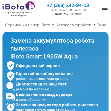
+7 (383) 242-94-13
Ежедневно с 9:00 до 21:00
Сервисный центр iBoto
в
Позвонить
мне утром
Новосибирске
Сервисный центр iBoto
Каталог устройств
Ремонт
Замена аккумулятора робота-
пылесоса
iBoto Smart L925W Aqua
Официальный сервис
Гарантийное обслуживание
робота-пылесоса iBoto до 3 лет
Диагностика за наш счет,
ремонт по желанию
Бесплатный выезд курьера
в день обращения
Замена аккумулятора робота-пылесоса
iBoto Smart L925W Aqua от 35 минут