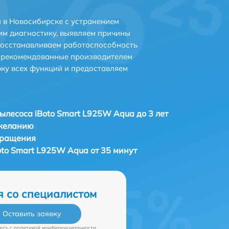
 в Новосибирске с устранением
м диагностику, выявляем причины
восстанавливаем работоспособность
и рекомендованные производителем
рку всех функций и предоставляем
ылесоса iBoto Smart L925W Aqua до 3 лет
 желанию
бращения
oto Smart L925W Aqua от 35 минут
я со специалистом
Оставить заявку
есь c
политикой конфиденциальности