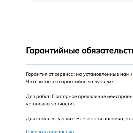
Ремонт двигателя iBoto Smart L925W Aqua
Восстановление аккумулятора iBoto Smart
L925W Aqua
Замена датчиков управления, высоты,
движения iBoto Smart L925W Aqua
Гарантийные обязательст
Замена аккумулятора iBoto Smart L925W
Aqua
Ремонт цепи питания iBoto Smart L925W
Гарантия от сервиса: на установленные нами
Aqua
Что считается гарантийным случаем?
Замена материнской платы iBoto Smart
L925W Aqua
Для работ: Повторное проявление неисправн
установка запчасти).
Профилактическая чистка iBoto Smart
L925W Aqua
Для комплектующих: Внезапная поломка, отк
Ремонт материнской платы iBoto Smart
L925W Aqua
Показать полностью