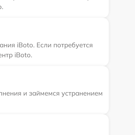
.
ния iBoto. Если потребуется
нтр iBoto.
олнения и займемся устранением