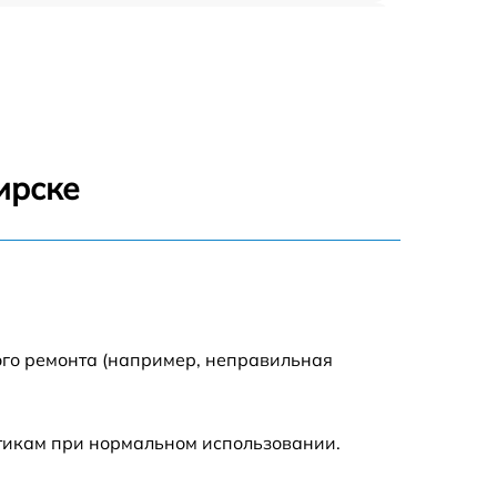
1000 р
650 р
1250 р
ирске
350 р
600 р
500 р
ого ремонта (например, неправильная
650 р
стикам при нормальном использовании.
900 р